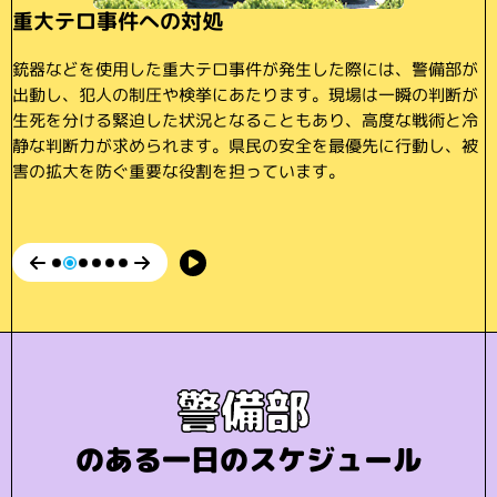
災害発生時の救出救助と
重大テロ事件への対処
サイバー脅威対応
要人警護
不法滞在者の取締りなどの国際犯罪対策
集団警備力を活かした
捜索活動
機動隊活動
地震や豪雨などの自然災害が発生した際には、被災現場に出動
銃器などを使用した重大テロ事件が発生した際には、警備部が
重要インフラや社会経済活動に影響を及ぼすサイバー攻撃に対
皇室の方や国内外の要人の安全を守ることも、警備部の重要な
不法滞在者の検挙や、それに関連する犯罪の捜査を行い、国益
し、取り残された人の救出救助や安否不明者の捜索活動を行い
出動し、犯人の制圧や検挙にあたります。現場は一瞬の判断が
して、警備部が中心となり、初動捜査を行います。被害状況の
任務です。事前の情報収集や警備計画を綿密に立て、周囲の状
を侵害する行為の取締りや未然防止に取り組んでいます。関係
機動隊を中心とした集団警備力を活かし、大規模災害や警備事
ます。二次災害が発生しやすい厳しい環境下でも、迅速かつ的
生死を分ける緊迫した状況となることもあり、高度な戦術と冷
把握や攻撃手法の分析を進めるなど、専門的な知識と技術をい
況に常に目を配りながら、万全の体制で警護を行います。社会
機関と連携しながら、国内外の情勢を踏まえた対応を行い、社
案、各種警戒活動に対応しています。統制の取れた行動と強い
確な判断と行動が求められます。関係機関と連携しながら、一
静な判断力が求められます。県民の安全を最優先に行動し、被
かし、見えない脅威に迅速に対応していきます。現代社会にお
的影響の大きい任務であり、高い責任感と集中力が求められる
会の秩序と安全を守っています。国際的な視点が求められる分
チームワークにより、個人では対応が難しい状況にも組織とし
人でも多くの命を守るため、全力で任務にあたっています。
害の拡大を防ぐ重要な役割を担っています。
ける新たな安全を守る仕事です。
仕事です。
野です。
て立ち向かいます。日頃の厳しい訓練が、非常時の確実な行動
につながっています。
警備部
のある一日のスケジュール