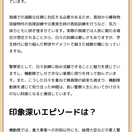
ています。
現場での過酷な任務に対応する必要があるため、普段から爆発物
容疑物件の処理訓練や災害発生時の救助訓練を行うなど、気力・
体力ともに研ぎ澄ませています。実際の現場では人命に関わる場
合が想定されることから、日々の訓練は厳しさもありますが、学
生時代に取り組んだ野球やアメフトで鍛えた経験が糧になってい
ますね。
警察官として、日々訓練に励み活躍できることに魅力を感じてい
ますし、機動隊でしかできない業務に誇りを持って励んでいま
す。また、こうした日々を重ねて隊員間の結束も強まり、機動隊
勤務を通じて知り合った仲間は、長い警察人生においてかけがえ
のない財産になると確信しています。
印象深いエピソードは？
機動隊では、重大事案への対処以外にも、総理大臣などの要人警