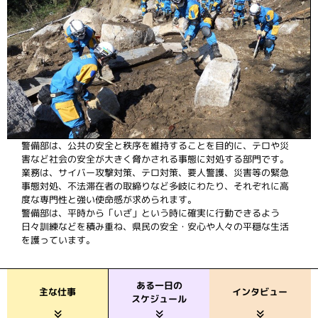
警備部は、公共の安全と秩序を維持することを目的に、テロや災
害など社会の安全が大きく脅かされる事態に対処する部門です。
業務は、サイバー攻撃対策、テロ対策、要人警護、災害等の緊急
事態対処、不法滞在者の取締りなど多岐にわたり、それぞれに高
度な専門性と強い使命感が求められます。
警備部は、平時から「いざ」という時に確実に行動できるよう
日々訓練などを積み重ね、県民の安全・安心や人々の平穏な生活
を護っています。
ある一日の
インタビュー
主な仕事
スケジュール