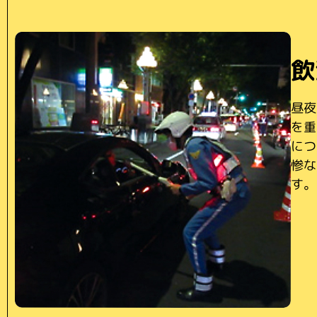
交
飲
交
運
高
事
～
こど
昼夜
交通
各種
愛知
や啓
を重
を構
どを
あり
交通
容で
につ
状況
また
るお
故当
え、
惨な
する
や停
じめ
ひと
止に
す。
努め
努め
生し
な交