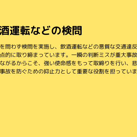
通安全教育・啓発活動
酒運転などの検問
通規制の実施
転免許業務
速道路における安全の確保
故原因の究明
実況見分～
もから高齢者まで、幅広い年齢層に向けた交通安全教
を問わず検問を実施し、飲酒運転などの悪質な交通達
事故を抑止するためには、安全かつ円滑な道路交通環
運転免許の試験や講習、運転免許証の交付、更新業務
県内には、東名・名神をはじめとした多くの高速道路
発活動を行っています。生活環境や行動特性に応じた
点的に取り締まっています。一瞬の判断ミスが重大事
築することが不可欠です。交通部では、交通事故の発
行っています。
ます。高速道路では、一瞬の不注意が重大事故につな
事故が発生した際は、現場で綿密な実況見分を行い、
、正しい交通ルールや安全な交通行動を分かりやすく
ながるからこそ、強い使命感をもって取締りを行い、
や交通流等の交通実態を把握し、必要な交通規制を実
、交通違反などを起こした運転者に対して免許の取消
それがあるため、速度超過や運転中の携帯電話使用を
時の状況や原因を詳しく調べます。客観的な証拠を一
一人ひとりの安全意識を高めることで交通事故の未然
事故を防ぐための抑止力として重要な役割を担ってい
ことで、交通事故の起こりにくい道路交通環境づくり
止処分を行うなど、将来における道路交通の安全確保
とした交通違反の取締りを行うとともに、高速道路で
つ積み重ねることで、事故原因を究明し、適正かつ緻
つなげています。
ています。
ています。
た交通事故の捜査を行っています。
通事故事件捜査を推進しています。