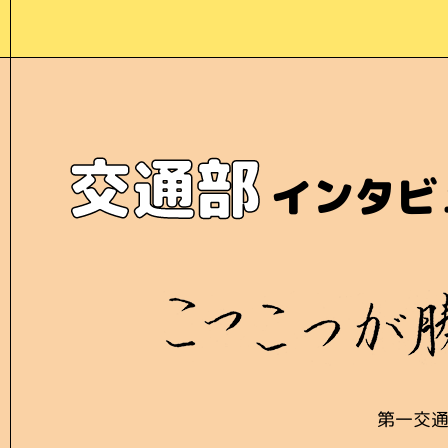
交通部
インタビ
第一交通